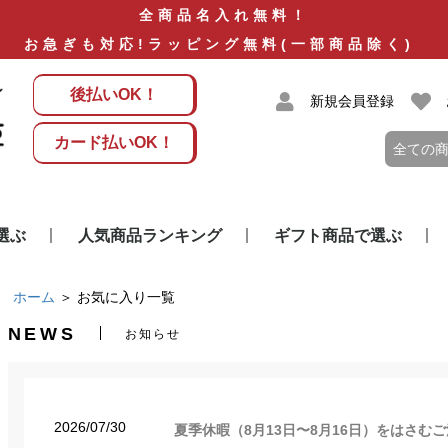
全商品名入れ無料！
お急ぎも対応!ラッピング無料(一部商品除く)
後払いOK！
新規会員登録
カード払いOK！
選ぶ
人気商品ランキング
ギフト商品で選ぶ
)
)
総合人気ランキング
似顔絵ギフト
名前の詩
花
飲料
酒器
カップ・グラス・茶碗
時計
信楽焼
ぬいぐるみ
アクセサリー
フォトフレーム
クリスタル
ゴルフ
ペアギフト
ホーム
お気に入り一覧
NEWS
お知らせ
2026/07/30
夏季休暇（8月13日〜8月16日）をはさむ