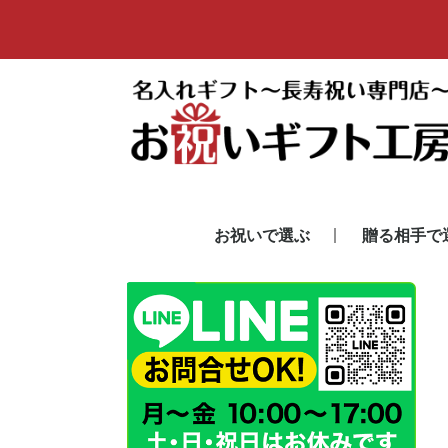
お祝いで選ぶ
贈る相手で
還暦祝い
古希祝い
喜寿祝い
傘寿祝い
米寿祝い
その他 長寿祝い
退職祝い
敬老の日
男性
女性
父
母
両親
祖父
祖母
夫
妻
親戚(男)
親戚(女)
友だち(男)
友だち(女)
上司(男)
上司(女)
同僚・部下(男
同僚・部下(女
取引先