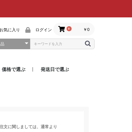
0
￥0
お気に入り
ログイン
価格で選ぶ
発送日で選ぶ
5千円くらい
1万円くらい
2万円くらい
即日発送
翌日発送
1週間で発送
10日間で発送
2週間で発送
3週間で発送
年内発送可能
ご注文に関しましては、通常より