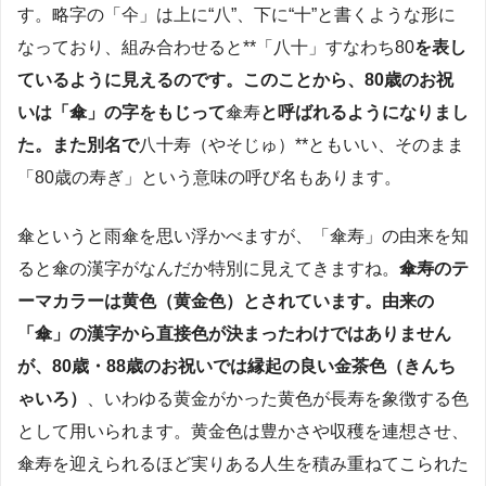
す。略字の「仐」は上に“八”、下に“十”と書くような形に
なっており、組み合わせると**「八十」すなわち80
を表し
ているように見えるのです
。このことから、80歳のお祝
いは「傘」の字をもじって
傘寿
と呼ばれるようになりまし
た​
。また別名で
八十寿（やそじゅ）**ともいい、そのまま
「80歳の寿ぎ」という意味の呼び名もあります。
傘というと雨傘を思い浮かべますが、「傘寿」の由来を知
ると傘の漢字がなんだか特別に見えてきますね。
傘寿のテ
ーマカラーは黄色（黄金色）とされています
。由来の
「傘」の漢字から直接色が決まったわけではありません
が、80歳・88歳のお祝いでは縁起の良い金茶色（きんち
ゃいろ）
、いわゆる黄金がかった黄色が長寿を象徴する色
として用いられます。黄金色は豊かさや収穫を連想させ、
傘寿を迎えられるほど実りある人生を積み重ねてこられた