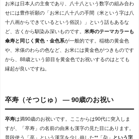
お米は日本人の主食であり、八十八という数字の組み合わ
せには豊作祈願の「お米に八十八の手間（米という字は八
十八画からできているという俗説）」という話もあるな
ど、古くから馴染み深いものです。
米寿のテーマカラーも
傘寿と同じく黄色・金色系
が一般的です。稲穂の黄金色
や、米俵のわらの色など、お米には黄金色がつきものです
から、88歳という節目を黄金色でお祝いするのはとても
縁起が良いですね。
卒寿（そつじゅ） — 90歳のお祝い
卒寿
は満90歳のお祝いです。ここからは90代に突入しま
すが、「卒寿」の名前の由来も漢字の見た目にあります。
普段使う「卒」という漢字を少し崩した**「卆」
という字