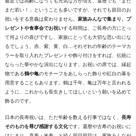
最近では高齢になっても元気な方が増え、還暦でも「まだ
まだ若い！」ということも多いですが、それでも節目のお
祝いをする意義は変わりません。
家族みんなで集まり、プ
レゼントや食事会でお祝い
する時間は、ご長寿の方にとっ
て何よりの喜びですし、家族にとっても大切な思い出にな
るでしょう。赤、紫、黄、白…それぞれの年齢のテーマカ
ラーを取り入れたプレゼントや飾り付けをすれば、伝統に
ならった華やかな演出になります。お祝いの席では、縁起
物である
鶴や亀
のモチーフをあしらった飾りや紅白の幕を
用意することもあります。鶴は千年、亀は万年と言われる
ように、これからも長生きしてほしいという願いを込めて
飾るのです。
日本の長寿祝いは、ただ年齢を数える行事ではなく、
長寿
そのものを尊び感謝する文化
です。還暦や古希のお祝いに
はじまり、喜寿・米寿…と続く節目節目は、家族みんなが