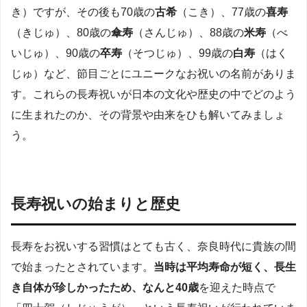
き）ですが、その後も70歳の
古希
（こき）、77歳の
喜寿
（きじゅ）、80歳の
傘寿
（さんじゅ）、88歳の
米寿
（べ
いじゅ）、90歳の
卒寿
（そつじゅ）、99歳の
白寿
（はく
じゅ）など、節目ごとにユニークなお祝いの名前がありま
す。これらの長寿祝いが日本の文化や歴史の中でどのよう
に生まれたのか、その背景や由来をひも解いてみましょ
う。
長寿祝いの始まりと歴史
長寿をお祝いする習慣はとても古く、奈良時代に貴族の間
で始まったとされています。
当時は平均寿命が短く、長生
き自体が珍しかったため、なんと40歳
を迎えた時点で