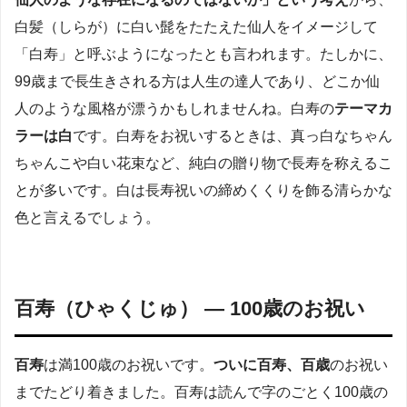
白髪（しらが）に白い髭をたたえた仙人をイメージして
「白寿」と呼ぶようになったとも言われます。たしかに、
99歳まで長生きされる方は人生の達人であり、どこか仙
人のような風格が漂うかもしれませんね。白寿の
テーマカ
ラーは白
です。白寿をお祝いするときは、真っ白なちゃん
ちゃんこや白い花束など、純白の贈り物で長寿を称えるこ
とが多いです。白は長寿祝いの締めくくりを飾る清らかな
色と言えるでしょう。
百寿（ひゃくじゅ） — 100歳のお祝い
百寿
は満100歳のお祝いです。
ついに百寿、百歳
のお祝い
までたどり着きました。百寿は読んで字のごとく100歳の