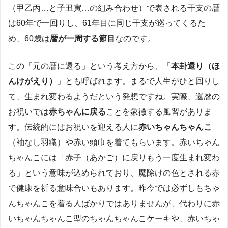
（甲乙丙…と子丑寅…の組み合わせ）で表される干支の暦
は60年で一回りし、61年目に同じ干支が巡ってくるた
め、60歳は
暦が一周する節目
なのです。
この「元の暦に還る」という考え方から、「
本卦還り（ほ
んけがえり）
」とも呼ばれます。まるで人生がひと回りし
て、生まれ変わるようだという発想ですね。実際、還暦の
お祝いでは
赤ちゃんに戻る
ことを象徴する風習がありま
す。伝統的にはお祝いを迎える人に
赤いちゃんちゃんこ
（袖なし羽織）や赤い頭巾を着てもらいます。赤いちゃん
ちゃんこには「赤子（あかご）に戻りもう一度生まれ変わ
る」という意味が込められており、魔除けの色とされる赤
で健康を祈る意味合いもあります。昨今では必ずしもちゃ
んちゃんこを着る人ばかりではありませんが、代わりに赤
いちゃんちゃんこ型のちゃんちゃんこケーキや、赤いちゃ