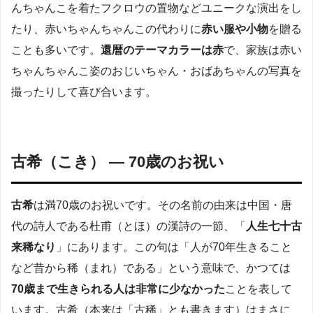
んちゃんこを着たフクロウの置物などユニークな演出をし
たり、赤いちゃんちゃんこの代わりに
赤い服や小物
を贈る
ことも多いです。
還暦のテーマカラーは赤
で、家族は赤い
ちゃんちゃんこ姿のおじいちゃん・おばあちゃんの写真を
撮ったりして喜び合います。
古希（こき） — 70歳のお祝い
古希
は満70歳のお祝いです。その名前の由来は中国・唐
代の詩人である杜甫（とほ）の漢詩の一節、「
人生七十古
来稀なり
」にあります。この句は「人が70年生きること
など昔から稀（まれ）である」という意味で、かつては
70歳まで生きられる人は非常に少なかった
ことを表して
います。古希（本来は「古稀」とも書きます）はまさに