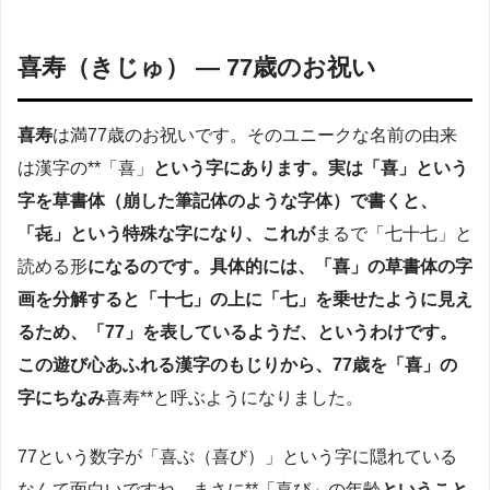
喜寿（きじゅ） — 77歳のお祝い
喜寿
は満77歳のお祝いです。そのユニークな名前の由来
は漢字の**「喜」
という字にあります。実は「喜」という
字を草書体（崩した筆記体のような字体）で書くと、
「㐂」という特殊な字になり、これが
まるで「七十七」と
読める形
になるのです
。具体的には、「喜」の草書体の字
画を分解すると「十七」の上に「七」を乗せたように見え
るため、「77」を表しているようだ、というわけです
。
この遊び心あふれる漢字のもじりから、77歳を「喜」の
字にちなみ
喜寿**と呼ぶようになりました。
77という数字が「喜ぶ（喜び）」という字に隠れている
なんて面白いですね。まさに**「喜び」の年齢
ということ