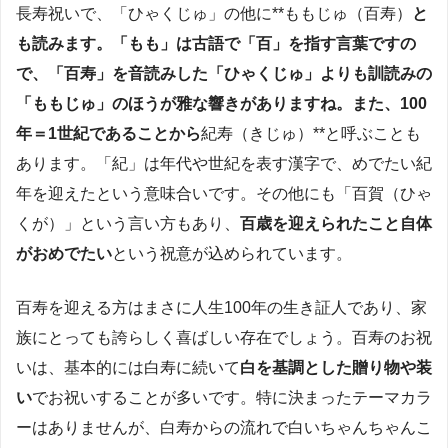
長寿祝いで、「ひゃくじゅ」の他に**ももじゅ（百寿）
と
も読みます
。「もも」は古語で「百」を指す言葉ですの
で、「百寿」を音読みした「ひゃくじゅ」よりも訓読みの
「ももじゅ」のほうが雅な響きがありますね。また、100
年＝1世紀であることから
紀寿（きじゅ）**と呼ぶことも
あります。「紀」は年代や世紀を表す漢字で、めでたい紀
年を迎えたという意味合いです。その他にも「百賀（ひゃ
くが）」という言い方もあり、
百歳を迎えられたこと自体
がおめでたい
という祝意が込められています。
百寿を迎える方はまさに人生100年の生き証人であり、家
族にとっても誇らしく喜ばしい存在でしょう。百寿のお祝
いは、基本的には白寿に続いて
白を基調とした贈り物や装
い
でお祝いすることが多いです。特に決まったテーマカラ
ーはありませんが、白寿からの流れで白いちゃんちゃんこ