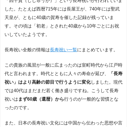
「四十賀（しじゅうが）」という長寿祝いが行われていま
した。たとえば西暦715年には長屋王が、740年には聖武
天皇が、ともに40歳の賀寿を催した記録が残っていま
す。その頃は「初老」とされた40歳から10年ごとにお祝
いしていたようです。
長寿祝い全般の情報は
長寿祝い一覧
にまとめています。
この貴族の風習が一般に広まったのは室町時代から江戸時
代と言われます。時代とともに人々の寿命が延び、
「長寿
祝い」はより高齢の節目で行うように変化
しました。現代
では40代はまだまだ若く働き盛りですね。こうして長寿
祝いは
まず60歳（還暦）から
行うのが一般的な習慣とな
ったのです​。
また、日本の長寿祝い文化には中国から伝わった思想や言