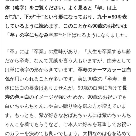
体（略字）をご覧ください。よく見ると「卆」は上
が“九”、下が“十”という形になっており、九十＝90を表
しているように読めます
。このことから90歳のお祝いは
「卒」の字にちなみ
卒寿**と呼ばれるようになりました​。
「卒」には「卒業」の意味があり、「人生を卒業する年齢
だから卒寿」なんて冗談を言う人もいますが、由来として
は単に漢字の形からきています。
卒寿のテーマカラーは白
色
が用いられることが多いです。実は90歳の「卒寿」自
体には白の要素はありませんが、99歳の白寿に向けて
長
寿の色＝白
のイメージが強いためか、90歳のお祝いでも
白いちゃんちゃんこや白い贈り物を選ぶ方が増えていま
す。もっとも、紫が好きなおばあちゃんには紫のちゃんち
ゃんこを着てもらうなど、ご本人の好みを尊重してお祝い
のカラーを決めても良いでしょう。大切なのは心を込めて