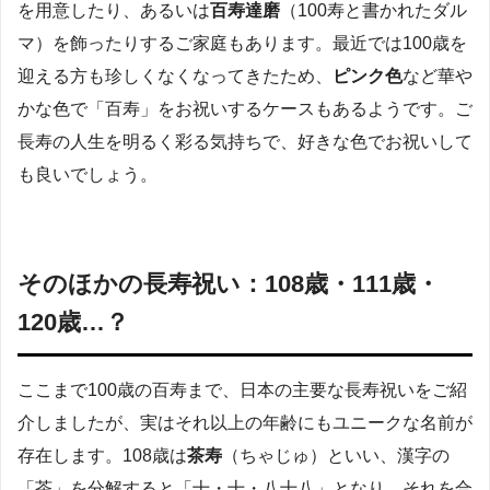
を用意したり、あるいは
百寿達磨
（100寿と書かれたダル
マ）を飾ったりするご家庭もあります。最近では100歳を
迎える方も珍しくなくなってきたため、
ピンク色
など華や
かな色で「百寿」をお祝いするケースもあるようです。ご
長寿の人生を明るく彩る気持ちで、好きな色でお祝いして
も良いでしょう。
そのほかの長寿祝い：108歳・111歳・
120歳…？
ここまで100歳の百寿まで、日本の主要な長寿祝いをご紹
介しましたが、実はそれ以上の年齢にもユニークな名前が
存在します。108歳は
茶寿
（ちゃじゅ）といい、漢字の
「茶」を分解すると「十・十・八十八」となり、それを合