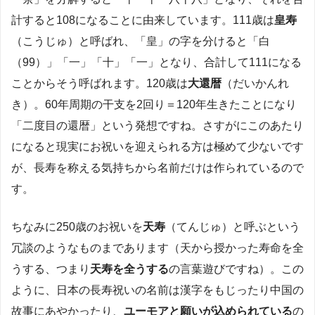
計すると108になることに由来しています。111歳は
皇寿
（こうじゅ）と呼ばれ、「皇」の字を分けると「白
（99）」「一」「十」「一」となり、合計して111になる
ことからそう呼ばれます。120歳は
大還暦
（だいかんれ
き）。60年周期の干支を2回り＝120年生きたことになり
「二度目の還暦」という発想ですね。さすがにこのあたり
になると現実にお祝いを迎えられる方は極めて少ないです
が、長寿を称える気持ちから名前だけは作られているので
す。
ちなみに250歳のお祝いを
天寿
（てんじゅ）と呼ぶという
冗談のようなものまであります​（天から授かった寿命を全
うする、つまり
天寿を全うする
の言葉遊びですね）。この
ように、日本の長寿祝いの名前は漢字をもじったり中国の
故事にあやかったり、
ユーモアと願いが込められている
の