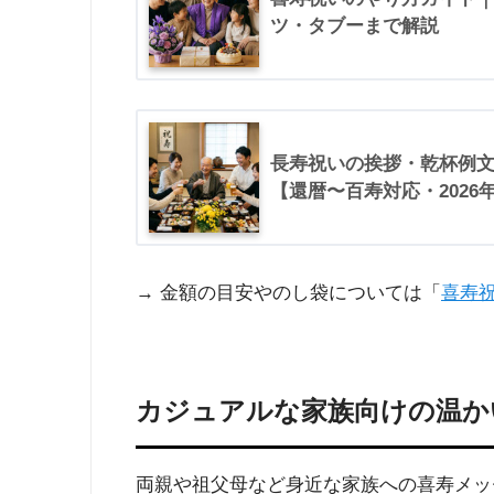
ツ・タブーまで解説
長寿祝いの挨拶・乾杯例
【還暦〜百寿対応・2026
→ 金額の目安やのし袋については「
喜寿
カジュアルな家族向けの温か
両親や祖父母など身近な家族への喜寿メッ