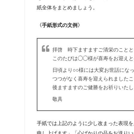
紙全体をまとめましょう。
〈手紙形式の文例〉
拝啓 時下ますますご清栄のことと
このたびは◯◯様が喜寿をお迎えと
日頃より○○様には大変お世話にな
つつがなく喜寿を迎えられましたこ
後ますますのご健勝をお祈りいたし
敬具
手紙では上記のように少し改まった表現を
申し上げます」「心ばかりの品をお送りい