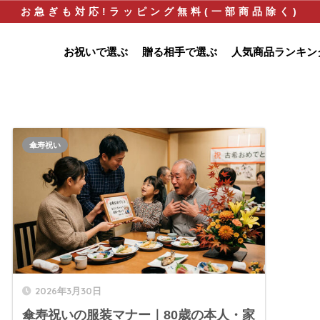
お急ぎも対応!ラッピング無料(一部商品除く)
お祝いで選ぶ
贈る相手で選ぶ
人気商品ランキン
傘寿祝い
2026年3月30日
傘寿祝いの服装マナー｜80歳の本人・家