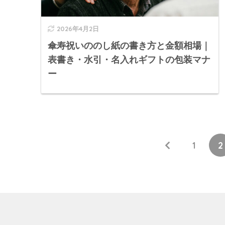
2026年4月2日
傘寿祝いののし紙の書き方と金額相場｜
表書き・水引・名入れギフトの包装マナ
ー
1
2