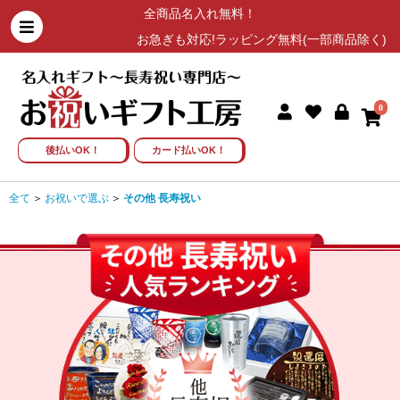
全商品名入れ無料！
お急ぎも対応!ラッピング無料(一部商品除く)
0
後払いOK！
カード払いOK！
全て
＞
お祝いで選ぶ
＞
その他 長寿祝い