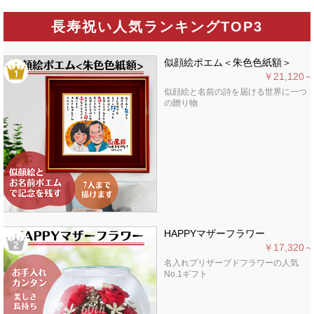
長寿祝い人気ランキングTOP3
似顔絵ポエム＜朱色色紙額＞
￥21,120～
似顔絵と名前の詩を届ける世界に一つ
の贈り物
HAPPYマザーフラワー
￥17,320～
名入れプリザーブドフラワーの人気
No.1ギフト