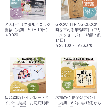
名入れクリスタルクロック
GROWTH RING CLOCK
慶福［納期：約7〜10日］
時を重ねる年輪時計（フリ
￥9,020
ーメッセージ）［納期：約
14日］
￥23,100 ～ ￥26,070
似顔絵時計<セパレートタ
名前の詩 信楽焼 掛時計
イプ>［納期：お写真到着
［納期：名前の詩確定から