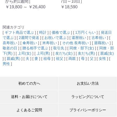
から約1週間］
7日～10日］
￥19,800 ～ ￥26,400
￥18,590
関連カテゴリ
[
ギフト商品で選ぶ
] [
時計
] [
価格で選ぶ
] [
1万円くらい
] [
発送日
で選ぶ
] [
2週間で発送
] [
お祝いで選ぶ
] [
還暦祝い
] [
古希祝い
] [
喜寿祝い
] [
傘寿祝い
] [
米寿祝い
] [
その他 長寿祝い
] [
退職祝い
] [
敬老の日
] [
贈る相手で選ぶ
] [
取引先
] [
同僚・部下(女)
] [
同僚・部
下(男)
] [
上司(女)
] [
上司(男)
] [
友だち(女)
] [
友だち(男)
] [
親戚(女)
] [
親戚(男)
] [
夫
] [
妻
] [
祖母
] [
祖父
] [
両親
] [
母
] [
父
] [
女性
] [
男性
]
初めての方へ
お支払い方法
送料・お届けについて
ラッピングについて
よくあるご質問
プライバシーポリシー